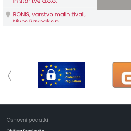
in storitve d.o.o.
RONIS, varstvo malih živali,
Nives Ravnak s.p.
Gradbene storitve, Davor
Savić s.p.
GLOBEN GOSTINSTVO,
Benjamin Cajner s.p.
MALES-PEL, proizvodnja
peletov, briketov, sekancev
in drv za kurjavo d.o.o.,
Poslovna enota ŠMATEVŽ
Pisarniško poslovanje, Ema
Ilešič s.p.
Osnovni podatki