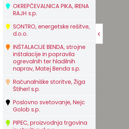
OKREPČEVALNICA PIKA, IRENA
Zaščita in reševanje
Proračun občine
Ekomuzej hmeljarstva in pivovarstva
Slovo naših občanov
RAJH s.p.
Prostorski akti občine
Dežela celjska
Objave Savinjska TV
SONTRO, energetske rešitve,
d.o.o.
Strateški dokumenti
INŠTALACIJE BENDA, strojne
Občinsko glasilo
inštalacije in popravila
ogrevalnih ter hladilnih
Uradne objave
naprav, Matej Benda s.p.
Lokalne volitve
Računalniške storitve, Žiga
Štiherl s.p.
Varuhov kotiček
Poslovno svetovanje, Nejc
Golob s.p.
PIPEC, proizvodnja trgovina