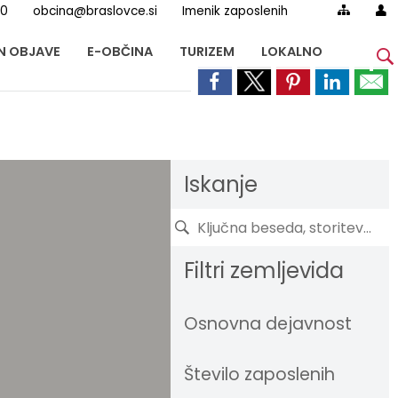
00
obcina@braslovce.si
Imenik zaposlenih
IN OBJAVE
E-OBČINA
TURIZEM
LOKALNO
Iskanje
Filtri zemljevida
Osnovna dejavnost
Število zaposlenih