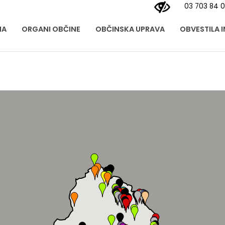
03 703 84 
NA
ORGANI OBČINE
OBČINSKA UPRAVA
OBVESTILA 