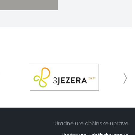
Uradne ure občinske uprave